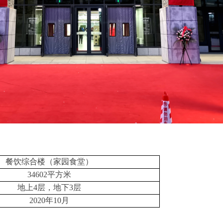
餐饮综合楼（家园食堂）
34602
平方米
地上
4
层，地下
3
层
2020年10月