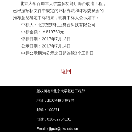
北京大学百周年大讲堂多功能厅舞台改造工程，
已根据招标文件中规定的评标办法和评标委员会的
推荐意见确定中标结果，
现将中标人公示如下：
中标人：北京宏邦利业舞台科技有限公司
中标金额：￥819760元
评标日期：2017年7月13日
公示日期：2017年7月14日
中标公示期为公示之日起连续3个工作日
返回
版权所有©北京大学基建工程部
地址：北大科技大厦9层
邮编：100871
电话：010-62754131
Email：jjgcb@pku.edu.cn